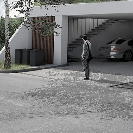
.
R
,
I
N
Ž
E
N
I
R
I
N
G