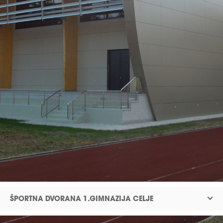
.
Ž
E
N
I
R
I
N
G
ŠPORTNA DVORANA 1.GIMNAZIJA CELJE